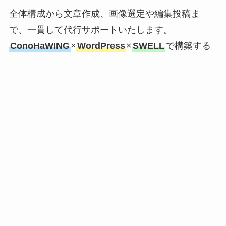
全体構成から文章作成、画像選定や編集投稿ま
で、一貫して代行サポートいたします。
ConoHaWING
×
WordPress
×
SWELL
で構築する
ことで、納品後はお客様ご自身で投稿や運用する
ことも可能です。
【選ばれる理由】
初心者にも
納品後も
シンプルで
やさしい
無料で相談
好印象な