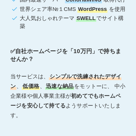
世界シェア率№１CMS
WordPress
を使用
大人気おしゃれテーマ
SWELL
でサイト構
築
✅自社ホームページを「10万円」で持ちま
せんか？
当サービスは、
シンプルで洗練されたデザイ
ン
、
低価格
、
迅速な納品
をモットーに、 中小
企業様や個人事業主様が
初めてでもホームペ
ージを安心して持てる
ようサポートいたしま
す。