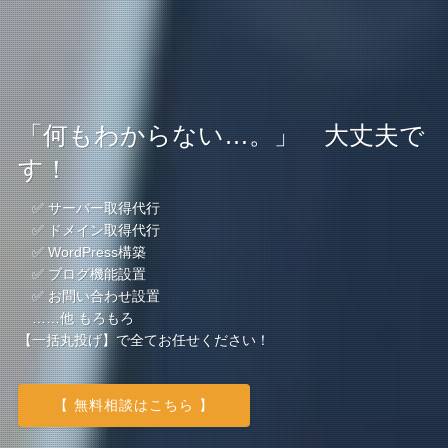
「何もわからない…。」 大丈夫で
す！
✅ サーバー取得代行
✅ ドメイン取得代行
✅ WordPress構築
✅ ブログ機能設置
✅ お問い合わせ設置
……他 もろもろ
【一括丸投げ】で全てお任せください！
【 無料相談はこちら 】